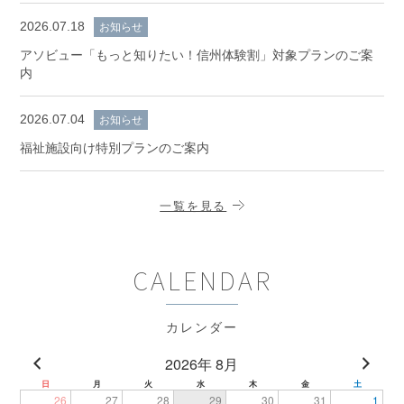
2026.07.18
お知らせ
アソビュー「もっと知りたい！信州体験割」対象プランのご案
内
2026.07.04
お知らせ
福祉施設向け特別プランのご案内
一覧を見る
CALENDAR
カレンダー
2026年 8月
日
月
火
水
木
金
土
26
27
28
29
30
31
1