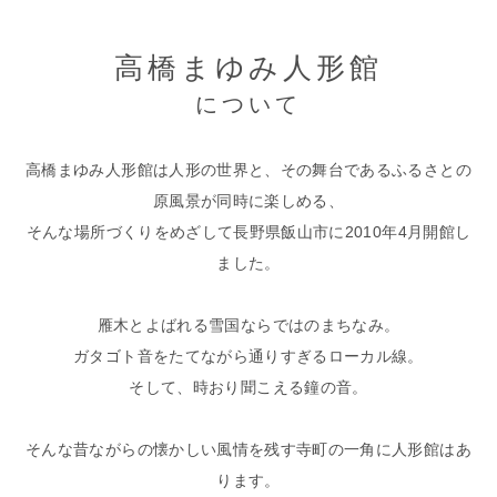
⾼橋まゆみ人形館
について
⾼橋まゆみ⼈形館は⼈形の世界と、その舞台であるふるさとの
原⾵景が同時に楽しめる、
そんな場所づくりをめざして⻑野県飯⼭市に2010年4⽉開館し
ました。
雁⽊とよばれる雪国ならではのまちなみ。
ガタゴト⾳をたてながら通りすぎるローカル線。
そして、時おり聞こえる鐘の⾳。
そんな昔ながらの懐かしい⾵情を残す寺町の⼀⾓に⼈形館はあ
ります。