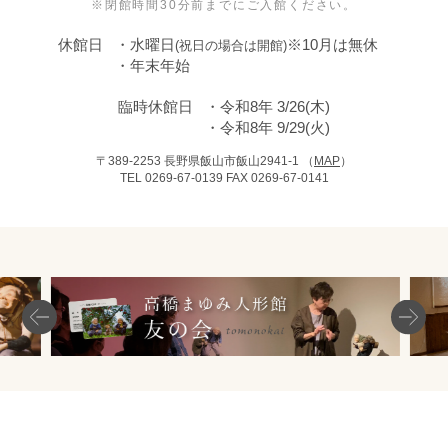
※閉館時間30分前までにご入館ください。
休館⽇
⽔曜⽇
※10月は無休
(祝⽇の場合は開館)
年末年始
臨時休館日
令和8年 3/26(木)
令和8年 9/29(火)
〒389-2253
長野県飯山市飯山2941-1 （
MAP
）
TEL 0269-67-0139
FAX 0269-67-0141
Previous
Nex