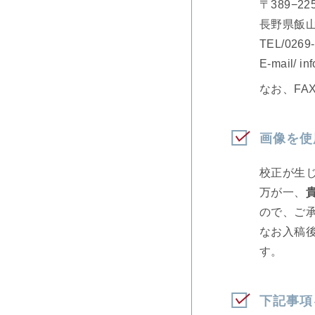
〒389−2
長野県飯山
TEL/
0269
E-mail/
in
なお、FA
画像を使
校正が生
万が一、
ので、ご
なお入稿
す。
下記事項